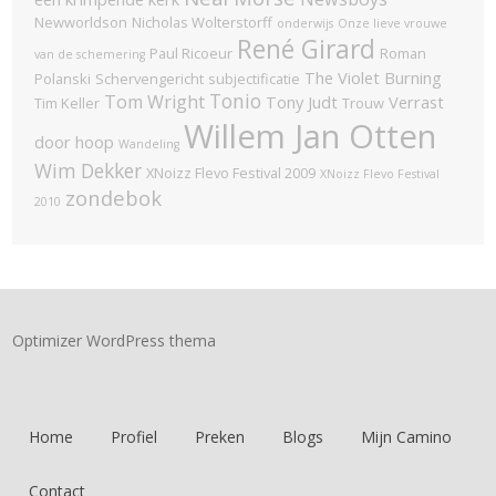
Newworldson
Nicholas Wolterstorff
onderwijs
Onze lieve vrouwe
René Girard
Paul Ricoeur
Roman
van de schemering
The Violet Burning
Polanski
Schervengericht
subjectificatie
Tonio
Tom Wright
Tony Judt
Verrast
Tim Keller
Trouw
Willem Jan Otten
door hoop
Wandeling
Wim Dekker
XNoizz Flevo Festival 2009
XNoizz Flevo Festival
zondebok
2010
Optimizer WordPress thema
Home
Profiel
Preken
Blogs
Mijn Camino
Contact