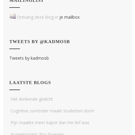
MAILINGLIST
Ontvang deze blog in
je mailbox
TWEETS BY @KADMOSB
Tweets by kadmosb
LAATSTE BLOGS
Het denkende gedicht
Cognitive surrender maakt studenten dom!
Pijn maakte meer kapot dan me lief was
In memoriam: Roy Spanjers