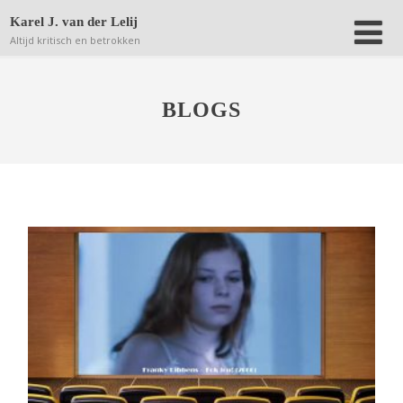
Deze website bewaart kleine bestanden (zgn. cookies) op
Karel J. van der Lelij
jouw computer om achteraf anonieme bezoekersaantallen
Altijd kritisch en betrokken
terug te kunnen vinden.
Lees verder.
Dat is OK
BLOGS