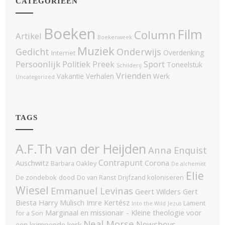
CATEGORIEËN
Boeken
Film
Column
Artikel
Boekenweek
Muziek
Onderwijs
Gedicht
Overdenking
Internet
Persoonlijk
Politiek
Sport
Preek
Toneelstuk
Schilderij
Vrienden
Vakantie
Verhalen
Werk
Uncategorized
TAGS
A.F.Th van der Heijden
Anna Enquist
Contrapunt
Auschwitz
Corona
Barbara Oakley
De alchemist
Elie
De zondebok
dood
Do van Ranst
Drijfzand koloniseren
Wiesel
Emmanuel Levinas
Geert Wilders
Gert
Biesta
Harry Mulisch
Imre Kertész
Lament
Into the Wild
Jezus
Marginaal en missionair - Kleine theologie voor
for a Son
Neal Morse
Newsboys
een krimpende kerk