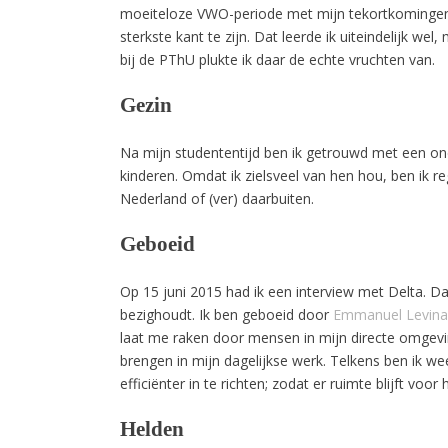
moeiteloze VWO-periode met mijn tekortkomingen. 
sterkste kant te zijn. Dat leerde ik uiteindelijk we
bij de PThU plukte ik daar de echte vruchten van.
Gezin
Na mijn studententijd ben ik getrouwd met een o
kinderen. Omdat ik zielsveel van hen hou, ben ik 
Nederland of (ver) daarbuiten.
Geboeid
Op 15 juni 2015 had ik een interview met Delta. 
bezighoudt. Ik ben geboeid door
Emmanuel Levina
laat me raken door mensen in mijn directe omgevin
brengen in mijn dagelijkse werk. Telkens ben ik w
efficiënter in te richten; zodat er ruimte blijft voo
Helden