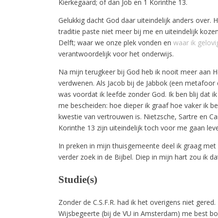
Kierkegaard; of dan Job en 1 Korinthe 13.
Gelukkig dacht God daar uiteindelijk anders over. 
traditie paste niet meer bij me en uiteindelijk k
Delft; waar we onze plek vonden en
waar ik gelov
verantwoordelijk voor het onderwijs.
Na mijn terugkeer bij God heb ik nooit meer aan H
verdwenen. Als Jacob bij de Jabbok (een metafoor d
was voordat ik leefde zonder God. Ik ben blij dat 
me bescheiden: hoe dieper ik graaf hoe vaker ik bes
kwestie van vertrouwen is. Nietzsche, Sartre en C
Korinthe 13 zijn uiteindelijk toch voor me gaan lev
In preken in mijn thuisgemeente deel ik graag met 
verder zoek in de Bijbel. Diep in mijn hart zou ik d
Studie(s)
Zonder de C.S.F.R. had ik het overigens niet gered
Wijsbegeerte (bij de VU in Amsterdam) me best bo