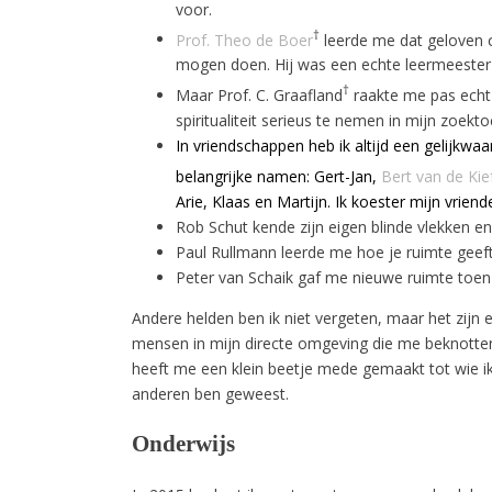
voor.
†
Prof. Theo de Boer
leerde me dat geloven σ
mogen doen. Hij was een echte leermeester
†
Maar Prof. C. Graafland
raakte me pas echt
spiritualiteit serieus te nemen in mijn zoekt
In vriendschappen heb ik altijd een gelijkwa
belangrijke namen: Gert-Jan,
Bert van de Kie
Arie, Klaas en Martijn. Ik koester mijn vriend
Rob Schut kende zijn eigen blinde vlekken en
Paul Rullmann leerde me hoe je ruimte geeft
Peter van Schaik gaf me nieuwe ruimte toen
Andere helden ben ik niet vergeten, maar het zijn 
mensen in mijn directe omgeving die me beknotten
heeft me een klein beetje mede gemaakt tot wie ik
anderen ben geweest.
Onderwijs