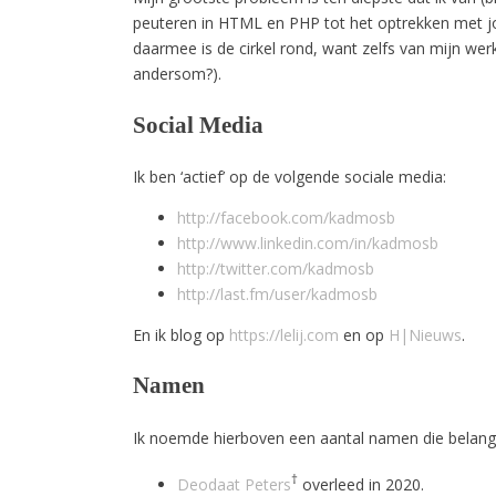
peuteren in HTML en PHP tot het optrekken met jon
daarmee is de cirkel rond, want zelfs van mijn we
andersom?).
Social Media
Ik ben ‘actief’ op de volgende sociale media:
http://facebook.com/kadmosb
http://www.linkedin.com/in/kadmosb
http://twitter.com/kadmosb
http://last.fm/user/kadmosb
En ik blog op
https://lelij.com
en op
H|Nieuws
.
Namen
Ik noemde hierboven een aantal namen die belangr
†
Deodaat Peters
overleed in 2020.