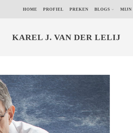
s) op jouw computer om achteraf anonieme bezoekersaantallen terug
HOME
PROFIEL
PREKEN
BLOGS
MIJN
KAREL J. VAN DER LELIJ