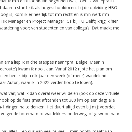
waar ik m’n echt loopbaan begonnen was; toen ik van Ypra in
t daarna startte ik als hogeschooldocent bij de opleiding HBO-
 is, kom ik er heerlijk tot m’n recht en is m’n werk m’n
 HR Manager en Project Manager ICT bij TU Delft) krijg ik hier
r waardering voor; van studenten en van collega’s. Dat maakt me
en erna liep ik in drie etappes naar Ypra, België. Maar in
eroute’) kwam ik nooit aan. Vanaf 2012 rijpte het plan om
dien ben ik bijna elk jaar een week (of meer) wandelend
naar Autun, waar ik in 2022 verder hoop te lopen).
 wat van; wat ik dan overal weer wil delen (ook op deze virtuele
r ook op de fiets (met afstanden tot 300 km op een dag) alle
 dingen na te denken. Het duurt altijd even bij mij; voordat
en volgende boterham of wat lekkers onderweg; of gewoon naar
ijna) alles – en dus van veel te veel – mijn hobby maak; van