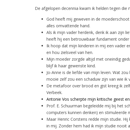
De afgelopen decennia kwam ik helden tegen die 
God heeft mij geweven in de moederschoot en
alles omvattende hand.
Als ik mijn vader herdenk, denk ik aan zijn l
heeft hij een betrouwbaar fundament onder 
Ik hoop dat mijn kinderen in mij een vader er
en hou zielsveel van hen.
Mijn moeder zorgde altijd met oneindig gedu
blijf ik haar gewenste kind.
Jo-Anne is de liefde van mijn leven. Wat zou
mooie zelf zou een schaduw zijn van wie ik 
De metafoor over brood en gist kreeg ik zelf
Verbeek.
Antonie Vos scherpte mijn kritische geest en
Prof. E. Schuurman begeleidde mij bij het sch
computers kunnen denken) en stimuleerde m
Maar Henric Corstens redde mijn studie. Hij 
in mij. Zonder hem had ik mijn studie nooi