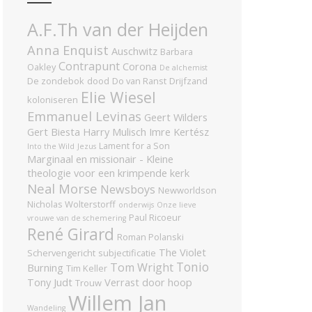
A.F.Th van der Heijden
Anna Enquist
Auschwitz
Barbara
Contrapunt
Corona
Oakley
De alchemist
De zondebok
dood
Do van Ranst
Drijfzand
Elie Wiesel
koloniseren
Emmanuel Levinas
Geert Wilders
Gert Biesta
Harry Mulisch
Imre Kertész
Lament for a Son
Into the Wild
Jezus
Marginaal en missionair - Kleine
theologie voor een krimpende kerk
Neal Morse
Newsboys
Newworldson
Nicholas Wolterstorff
onderwijs
Onze lieve
Paul Ricoeur
vrouwe van de schemering
René Girard
Roman Polanski
The Violet
Schervengericht
subjectificatie
Tonio
Tom Wright
Burning
Tim Keller
Tony Judt
Verrast door hoop
Trouw
Willem Jan
Wandeling