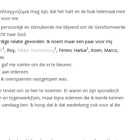
πλαγχνιζομαι mag zijn; dat het hart en de buik helemaal mee
 voor me.
 persoonlijk en stimuleerde me blijvend om de Gereformeerde
ocht naar God.
ardige relatie gevonden. Ik noem maar een paar voor mij
†
†
†
ft
, Roy,
Nikkie Starrenburg
, Ferenc Harkai
, Koen, Marco,
en.
 gaf me ruimte om die in te kleuren.
 aan iedereen.
 ik overspannen vastgelopen was.
er teveel om ze hier te noemen. Er waren en zijn sporadisch
 en tegenwerk(t)en, maar bijna iedereen die ik leerde kennen
 vandaag ben. Ik hoop dat ik dat wederkerig ook voor al die