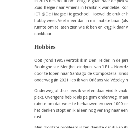
In 2015 besloot ik om terug te gaan naar de plek 
Zuid-België naar Amiëns in Frankrijk wandelde. Kor
ICT @De Haagse Hogeschool. Hoewel de druk er hoog
hobby weer. Veel meer dan in m’n laatste baan (als
ruimte om te laten zien wie ik ben en krijg ik daa
dankbaar.
Hobbies
Ooit (rond 1995) vertrok ik in Den Helder. In de jar
Boulogne sur Mer (het eindpunt van ‘LF1 – Noordze
door te lopen naar Santiago de Compostella. Sinds
onderweg (in 2021 liep ik van Orléans via Vézelay 
Onderweg of thuis lees ik veel en daar vind ik vaak
plek). Overigens heb ik als pelgrim onderweg, maa
ruimte om dat weer te herkauwen en over 1000-en-1
het denken stopt en ik alleen nog verlang naar e
rust.
Mijn grootste probleem is ten diepste dat ik van (b