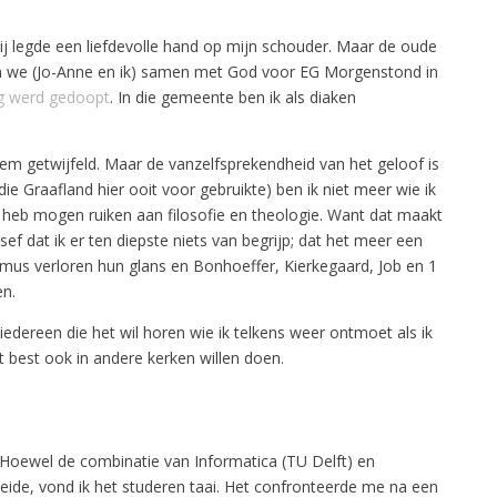
Hij legde een liefdevolle hand op mijn schouder. Maar de oude
ozen we (Jo-Anne en ik) samen met God voor EG Morgenstond in
ig werd gedoopt
. In die gemeente ben ik als diaken
em getwijfeld. Maar de vanzelfsprekendheid van het geloof is
ie Graafland hier ooit voor gebruikte) ben ik niet meer wie ik
ik heb mogen ruiken aan filosofie en theologie. Want dat maakt
ef dat ik er ten diepste niets van begrijp; dat het meer een
amus verloren hun glans en Bonhoeffer, Kierkegaard, Job en 1
en.
iedereen die het wil horen wie ik telkens weer ontmoet als ik
at best ook in andere kerken willen doen.
. Hoewel de combinatie van Informatica (TU Delft) en
eide, vond ik het studeren taai. Het confronteerde me na een