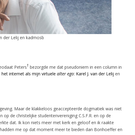
an der Lelij en kadmosb
†
eodaat Peters
bezorgde me dat pseudoniem in een column in
 het internet als mijn virtuele
alter ego
: Karel J. van der Lelij
en
omgeving. Maar de klakkeloos geaccepteerde dogmatiek was niet
en op de christelijke studentenvereniging C.S.F.R. en op de
erkte dat. Ik kon niets meer met kerk en geloof en ik raakte
s hadden me op dat moment meer te bieden dan Bonhoeffer en