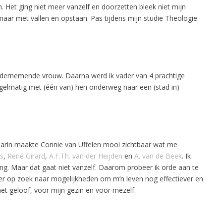
Het ging niet meer vanzelf en doorzetten bleek niet mijn
l, maar met vallen en opstaan. Pas tijdens mijn studie Theologie
ndernemende vrouw. Daarna werd ik vader van 4 prachtige
regelmatig met (één van) hen onderweg naar een (stad in)
Daarin maakte Connie van Uffelen mooi zichtbaar wat me
s
,
René Girard
,
A.F.Th. van der Heijden
en
A. van de Beek
. Ik
g. Maar dat gaat niet vanzelf. Daarom probeer ik orde aan te
eer op zoek naar mogelijkheden om m’n leven nog effectiever en
r het geloof, voor mijn gezin en voor mezelf.