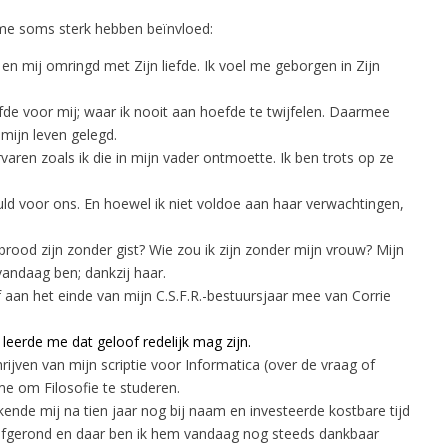
me soms sterk hebben beïnvloed:
 mij omringd met Zijn liefde. Ik voel me geborgen in Zijn
iefde voor mij; waar ik nooit aan hoefde te twijfelen. Daarmee
mijn leven gelegd.
varen zoals ik die in mijn vader ontmoette. Ik ben trots op ze
ld voor ons. En hoewel ik niet voldoe aan haar verwachtingen,
 brood zijn zonder gist? Wie zou ik zijn zonder mijn vrouw? Mijn
vandaag ben; dankzij haar.
 aan het einde van mijn C.S.F.R.-bestuursjaar mee van Corrie
 leerde me dat geloof redelijk mag zijn.
rijven van mijn scriptie voor Informatica (over de vraag of
e om Filosofie te studeren.
kende mij na tien jaar nog bij naam en investeerde kostbare tijd
t afgerond en daar ben ik hem vandaag nog steeds dankbaar