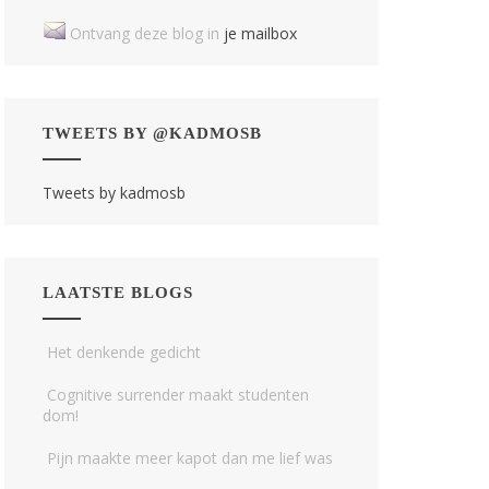
Ontvang deze blog in
je mailbox
TWEETS BY @KADMOSB
Tweets by kadmosb
LAATSTE BLOGS
Het denkende gedicht
Cognitive surrender maakt studenten
dom!
Pijn maakte meer kapot dan me lief was