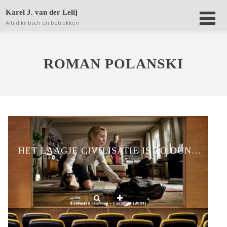
Deze website bewaart kleine bestanden (zgn. cookies) op
Karel J. van der Lelij
jouw computer om achteraf anonieme bezoekersaantallen
Altijd kritisch en betrokken
terug te kunnen vinden.
Lees verder.
Dat is OK
ROMAN POLANSKI
HET LAAGJE CIVILISATIE IS ZO DUN…