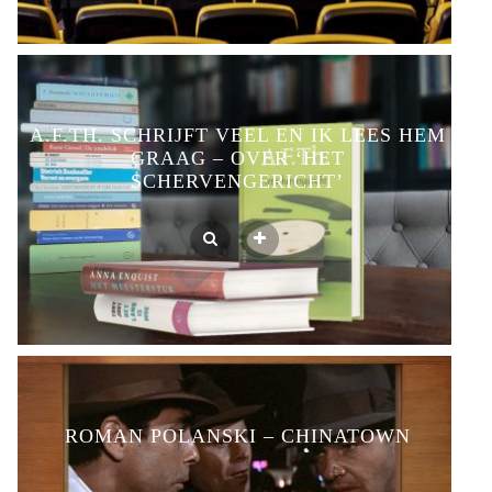
A.F.TH. SCHRIJFT VEEL EN IK LEES HEM
GRAAG – OVER ‘HET
SCHERVENGERICHT’
ROMAN POLANSKI – CHINATOWN