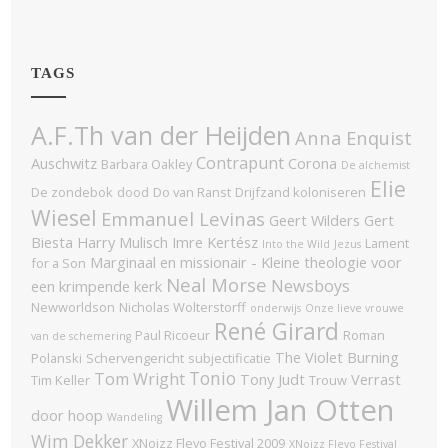
TAGS
A.F.Th van der Heijden
Anna Enquist
Contrapunt
Auschwitz
Corona
Barbara Oakley
De alchemist
Elie
De zondebok
dood
Do van Ranst
Drijfzand koloniseren
Wiesel
Emmanuel Levinas
Geert Wilders
Gert
Biesta
Harry Mulisch
Imre Kertész
Lament
Into the Wild
Jezus
Marginaal en missionair - Kleine theologie voor
for a Son
Neal Morse
Newsboys
een krimpende kerk
Newworldson
Nicholas Wolterstorff
onderwijs
Onze lieve vrouwe
René Girard
Paul Ricoeur
Roman
van de schemering
The Violet Burning
Polanski
Schervengericht
subjectificatie
Tonio
Tom Wright
Tony Judt
Verrast
Tim Keller
Trouw
Willem Jan Otten
door hoop
Wandeling
Wim Dekker
XNoizz Flevo Festival 2009
XNoizz Flevo Festival