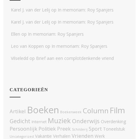
Karel J. van der Lelij
op
In memoriam: Roy Spanjers
Karel J. van der Lelij
op
In memoriam: Roy Spanjers
Ellen
op
In memoriam: Roy Spanjers
Leo van Koppen
op
In memoriam: Roy Spanjers
Vilseledd
op
Brief aan een complotdenkende vriend
CATEGORIEËN
Boeken
Film
Column
Artikel
Boekenweek
Muziek
Onderwijs
Gedicht
Overdenking
Internet
Persoonlijk
Politiek
Sport
Preek
Toneelstuk
Schilderij
Vrienden
Vakantie
Verhalen
Werk
Uncategorized