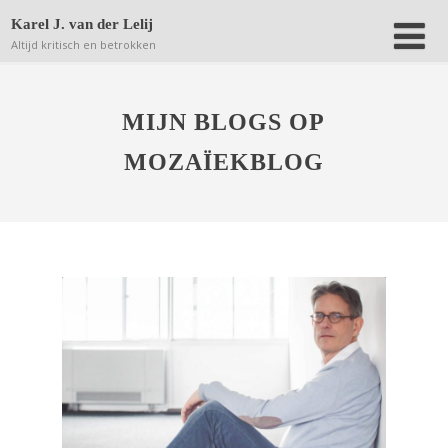
Deze website bewaart kleine bestanden (zgn. cookies) op
Karel J. van der Lelij
jouw computer om achteraf anonieme bezoekersaantallen
Altijd kritisch en betrokken
terug te kunnen vinden.
Lees verder.
Dat is OK
MIJN BLOGS OP
MOZAÏEKBLOG