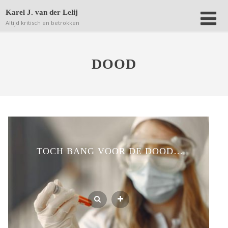
Deze website bewaart kleine bestanden (zgn. cookies) op
Karel J. van der Lelij
jouw computer om achteraf anonieme bezoekersaantallen
Altijd kritisch en betrokken
terug te kunnen vinden.
Lees verder.
Dat is OK
DOOD
TOCH BANG VOOR DE DOOD…