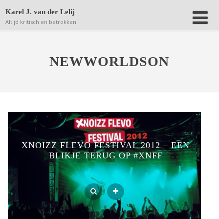
Deze website bewaart kleine bestanden (zgn. cookies) op
Karel J. van der Lelij
jouw computer om achteraf anonieme bezoekersaantallen
Altijd kritisch en betrokken
terug te kunnen vinden.
Lees verder.
Dat is OK
NEWWORLDSON
XNOIZZ FLEVO FESTIVAL 2012 – EEN
BLIKJE TERUG OP #XNFF