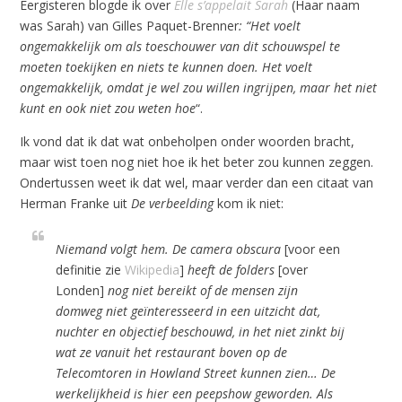
Eergisteren blogde ik over
Elle s’appelait Sarah
(Haar naam
was Sarah) van Gilles Paquet-Brenner
: “Het voelt
ongemakkelijk om als toeschouwer van dit schouwspel te
moeten toekijken en niets te kunnen doen. Het voelt
ongemakkelijk, omdat je wel zou willen ingrijpen, maar het niet
kunt en ook niet zou weten hoe
“.
Ik vond dat ik dat wat onbeholpen onder woorden bracht,
maar wist toen nog niet hoe ik het beter zou kunnen zeggen.
Ondertussen weet ik dat wel, maar verder dan een citaat van
Herman Franke uit
De verbeelding
kom ik niet:
Niemand volgt hem. De camera obscura
[voor een
definitie zie
Wikipedia
]
heeft de folders
[over
Londen]
nog niet bereikt of de mensen zijn
domweg niet geïnteresseerd in een uitzicht dat,
nuchter en objectief beschouwd, in het niet zinkt bij
wat ze vanuit het restaurant boven op de
Telecomtoren in Howland Street kunnen zien… De
werkelijkheid is hier een peepshow geworden. Als