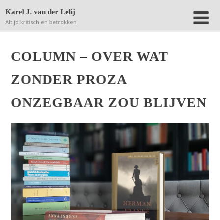
Deze website bewaart kleine bestanden (zgn. cookies) op
Karel J. van der Lelij
jouw computer om achteraf anonieme bezoekersaantallen
Altijd kritisch en betrokken
terug te kunnen vinden.
Lees verder.
Dat is OK
COLUMN – OVER WAT
ZONDER PROZA
ONZEGBAAR ZOU BLIJVEN