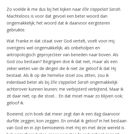
Zo voelde ik me dus bij het kijken naar
Elle s’appelait Sarah
.
Machteloos is voor dat gevoel een beter woord dan
ongemakkelijk; het woord dat ik daarvoor eergisteren
gebruikte.
Wat Franke in dat citaat over God vertelt, voelt voor mij
overigens wel ongemakkelijk; als onbeholpen en
antropologisch geprojecteer van beneden naar boven. Als
God zou bestaan? Begrijpen doe ik dat niet, maar als een
zeker weten van de dingen die ik niet zie geloof ik dat Hij
bestaat. Als ík op die hemelse stoel zou zitten, zou ik
inderdaad beter als bij
Elle s’appelait Sarah
ongemakkelijk
achterover kunnen leunen; me verbijsterd verbijtend. Maar ik
zit daar niet; op die stoel… En dat moet maar zo blijven ook;
geloof ik.
Boeiend; zo’n boek dat meer zegt dan ik een dag daarvoor
durfde zeggen; kon zeggen. En omdat ik geloof in het bestaan
van God en in zijn bemoeienis met mij en met deze wereld is