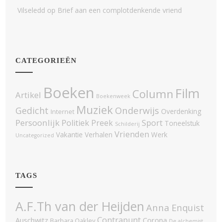
Vilseledd
op
Brief aan een complotdenkende vriend
CATEGORIEËN
Boeken
Film
Column
Artikel
Boekenweek
Muziek
Onderwijs
Gedicht
Overdenking
Internet
Persoonlijk
Politiek
Sport
Preek
Toneelstuk
Schilderij
Vrienden
Vakantie
Verhalen
Werk
Uncategorized
TAGS
A.F.Th van der Heijden
Anna Enquist
Contrapunt
Auschwitz
Corona
Barbara Oakley
De alchemist