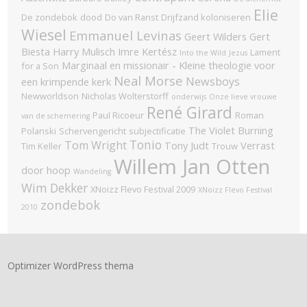
Elie
De zondebok
dood
Do van Ranst
Drijfzand koloniseren
Wiesel
Emmanuel Levinas
Geert Wilders
Gert
Biesta
Harry Mulisch
Imre Kertész
Lament
Into the Wild
Jezus
Marginaal en missionair - Kleine theologie voor
for a Son
Neal Morse
Newsboys
een krimpende kerk
Newworldson
Nicholas Wolterstorff
onderwijs
Onze lieve vrouwe
René Girard
Paul Ricoeur
Roman
van de schemering
The Violet Burning
Polanski
Schervengericht
subjectificatie
Tonio
Tom Wright
Tony Judt
Verrast
Tim Keller
Trouw
Willem Jan Otten
door hoop
Wandeling
Wim Dekker
XNoizz Flevo Festival 2009
XNoizz Flevo Festival
zondebok
2010
Optimizer WordPress thema