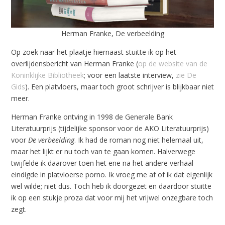
Herman Franke, De verbeelding
Op zoek naar het plaatje hiernaast stuitte ik op het
overlijdensbericht van Herman Franke (
op de website van de
Koninklijke Bibliotheek
; voor een laatste interview,
zie De
Gids
). Een platvloers, maar toch groot schrijver is blijkbaar niet
meer.
Herman Franke ontving in 1998 de Generale Bank
Literatuurprijs (tijdelijke sponsor voor de AKO Literatuurprijs)
voor
De verbeelding
. Ik had de roman nog niet helemaal uit,
maar het lijkt er nu toch van te gaan komen. Halverwege
twijfelde ik daarover toen het ene na het andere verhaal
eindigde in platvloerse porno. Ik vroeg me af of ik dat eigenlijk
wel wilde; niet dus. Toch heb ik doorgezet en daardoor stuitte
ik op een stukje proza dat voor mij het vrijwel onzegbare toch
zegt.