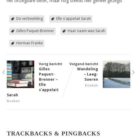
het onzegbare beter, maar nog steeds niet geheel gezegd.
De verbeelding
Elle s'appelait Sarah
Gilles Paquet-Brenner
Haar naam was Sarah
Herman Franke
Vorig bericht
Volgend bericht
Gilles
Wandeling
Paquet-
– Laag-
Brenner –
Soeren
Elle
Boeken
s’appelait
Sarah
Boeken
TRACKBACKS & PINGBACKS