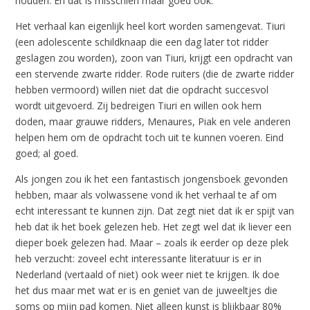
houden. En dat is misschien maar goed ook.
Het verhaal kan eigenlijk heel kort worden samengevat. Tiuri
(een adolescente schildknaap die een dag later tot ridder
geslagen zou worden), zoon van Tiuri, krijgt een opdracht van
een stervende zwarte ridder. Rode ruiters (die de zwarte ridder
hebben vermoord) willen niet dat die opdracht succesvol
wordt uitgevoerd. Zij bedreigen Tiuri en willen ook hem
doden, maar grauwe ridders, Menaures, Piak en vele anderen
helpen hem om de opdracht toch uit te kunnen voeren. Eind
goed; al goed.
Als jongen zou ik het een fantastisch jongensboek gevonden
hebben, maar als volwassene vond ik het verhaal te af om
echt interessant te kunnen zijn. Dat zegt niet dat ik er spijt van
heb dat ik het boek gelezen heb. Het zegt wel dat ik liever een
dieper boek gelezen had. Maar – zoals ik eerder op deze plek
heb verzucht: zoveel echt interessante literatuur is er in
Nederland (vertaald of niet) ook weer niet te krijgen. Ik doe
het dus maar met wat er is en geniet van de juweeltjes die
soms op mijn pad komen. Niet alleen kunst is blijkbaar 80%