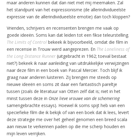
maar anderen kunnen dat dan niet met mij meemaken. Zal
het standpunt van het expressionisme (de allerindividueelste
expressie van de allerindividueelste emotie) dan toch kloppen?
Vrienden, schrijvers en recensenten brengen me vaak op
goede ideeën. Soms kan dat leiden tot een fikse teleurstelling.
The Limits of Control
bekeek ik bijvoorbeeld, omdat die film in
een recensie in Trouw werd aangeprezen. En
The Loneliness of
the Long Distance Runner
(uitgebracht in 1962; toeval bestaat
niet?) bekeek ik naar aanleiding van uitdrukkelijke verwijzingen
naar deze film in een boek van Pascal Mercier. Toch blijf ik
graag naar anderen luisteren. Zij brengen me steeds op
nieuwe ideeën en soms zit daar een fantastisch pareltje
tussen (zoals de literatuur van Otten zelf dat is; niet in het
minst tussen deze in
Onze lieve vrouwe van de schemering
samengebrachte essays). Hoewel ik soms spijt heb van een
speciefieke film die ik bekijk of van een boek dat ik lees, levert
deze strategie me over het geheel genomen een breed scala
aan nieuw te verkennen paden op die me scherp houden en
mijn leven verrijken.