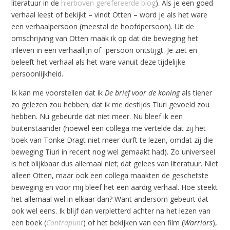
literatuur in de
hierboven gerefereerde blog
). Als je een goed
verhaal leest of bekijkt – vindt Otten – word je als het ware
een verhaalpersoon (meestal de hoofdpersoon). Uit de
omschrijving van Otten maak ik op dat die beweging het
inleven in een verhaallijn of -persoon ontstijgt. Je ziet en
beleeft het verhaal als het ware vanuit deze tijdelijke
persoonlijkheid.
Ik kan me voorstellen dat ik
De brief voor de koning
als tiener
zo gelezen zou hebben; dat ik me destijds Tiuri gevoeld zou
hebben. Nu gebeurde dat niet meer. Nu bleef ik een
buitenstaander (hoewel een collega me vertelde dat zij het
boek van Tonke Dragt niet meer durft te lezen, omdat zij die
beweging Tiuri in recent nog wel gemaakt had). Zo universeel
is het blijkbaar dus allemaal niet; dat gelees van literatuur. Niet
alleen Otten, maar ook een collega maakten de geschetste
beweging en voor mij bleef het een aardig verhaal. Hoe steekt
het allemaal wel in elkaar dan? Want andersom gebeurt dat
ook wel eens. Ik blijf dan verpletterd achter na het lezen van
een boek (
Contrapunt
) of het bekijken van een film (
Warriors
),