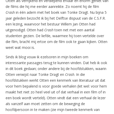
Otten als verrijkend en verdiepend ervaar en enorm geniet van
de films die hij me eerder aanreikte. Zo noemt hij de film
Crash
in één adem met het boek van Tonke Dragt. Nu bijna 5
jaar geleden bezocht ik bij het Delftse dispuut van de C.S.F.R.
een lezing, waarvoor het bestuur Willem Jan Otten had
uitgenodigd. Otten had
Crash
toen net met een aantal
studenten gezien. De liefde, waarmee hij toen vertelde over
die film, bracht mij ertoe om de film ook te gaan kijken. Otten
weet wat mooi is.
Sinds ik blog vouw ik ezelsoren in mijn boeken om
interessante passages terug te kunnen vinden. Dat heb ik ook
in dit boek gedaan; onder andere bij de hoofdstukken, waarin
Otten verwijst naar Tonke Dragt en
Crash
. In die
hoofdstukken werkt Otten een kenmerk van literatuur uit dat
voor hem bepalend is voor goede verhalen (let wel: voor hem
maakt het niet zo heel veel uit of dat verhaal in een film of in
een boek wordt verteld). Otten vindt dat een verhaal de lezer
als vanzelf aan moet zetten om de beweging de
hoofdpersoon in te maken (zie mijn tweede kenmerk van