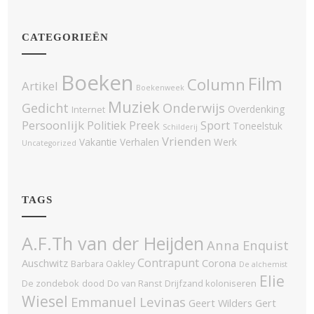
CATEGORIEËN
Boeken
Film
Column
Artikel
Boekenweek
Muziek
Onderwijs
Gedicht
Overdenking
Internet
Persoonlijk
Politiek
Sport
Preek
Toneelstuk
Schilderij
Vrienden
Vakantie
Verhalen
Werk
Uncategorized
TAGS
A.F.Th van der Heijden
Anna Enquist
Contrapunt
Auschwitz
Corona
Barbara Oakley
De alchemist
Elie
De zondebok
dood
Do van Ranst
Drijfzand koloniseren
Wiesel
Emmanuel Levinas
Geert Wilders
Gert