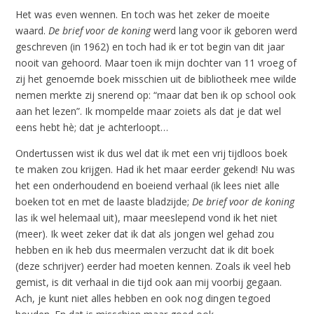
Het was even wennen. En toch was het zeker de moeite
waard.
De brief voor de koning
werd lang voor ik geboren werd
geschreven (in 1962) en toch had ik er tot begin van dit jaar
nooit van gehoord. Maar toen ik mijn dochter van 11 vroeg of
zij het genoemde boek misschien uit de bibliotheek mee wilde
nemen merkte zij snerend op: “maar dat ben ik op school ook
aan het lezen”. Ik mompelde maar zoiets als dat je dat wel
eens hebt hè; dat je achterloopt…
Ondertussen wist ik dus wel dat ik met een vrij tijdloos boek
te maken zou krijgen. Had ik het maar eerder gekend! Nu was
het een onderhoudend en boeiend verhaal (ik lees niet alle
boeken tot en met de laaste bladzijde;
De brief voor de koning
las ik wel helemaal uit), maar meeslepend vond ik het niet
(meer). Ik weet zeker dat ik dat als jongen wel gehad zou
hebben en ik heb dus meermalen verzucht dat ik dit boek
(deze schrijver) eerder had moeten kennen. Zoals ik veel heb
gemist, is dit verhaal in die tijd ook aan mij voorbij gegaan.
Ach, je kunt niet alles hebben en ook nog dingen tegoed