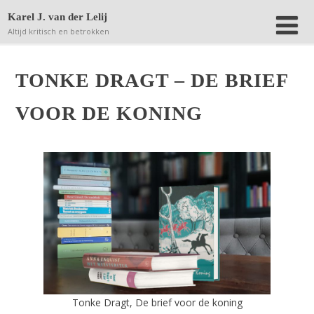
Deze website bewaart kleine bestanden (zgn. cookies) op
Karel J. van der Lelij
jouw computer om achteraf anonieme bezoekersaantallen
Altijd kritisch en betrokken
terug te kunnen vinden.
Lees verder.
Dat is OK
TONKE DRAGT – DE BRIEF
VOOR DE KONING
Tonke Dragt, De brief voor de koning