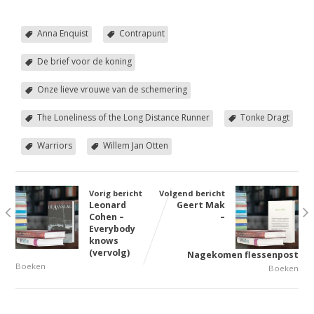
Anna Enquist
Contrapunt
De brief voor de koning
Onze lieve vrouwe van de schemering
The Loneliness of the Long Distance Runner
Tonke Dragt
Warriors
Willem Jan Otten
Vorig bericht
Volgend bericht
Leonard
Geert Mak
Cohen –
–
Everybody
knows
(vervolg)
Nagekomen flessenpost
Boeken
Boeken