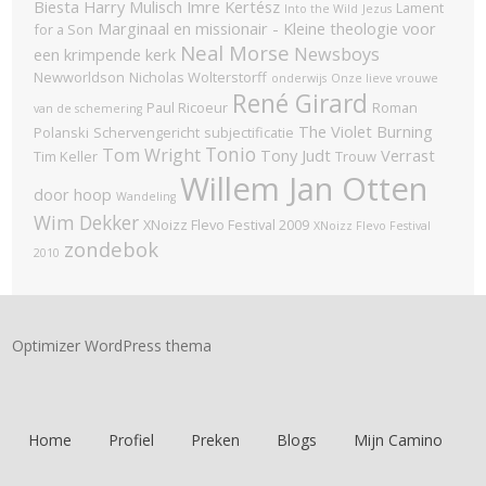
Biesta
Harry Mulisch
Imre Kertész
Lament
Into the Wild
Jezus
Marginaal en missionair - Kleine theologie voor
for a Son
Neal Morse
Newsboys
een krimpende kerk
Newworldson
Nicholas Wolterstorff
onderwijs
Onze lieve vrouwe
René Girard
Paul Ricoeur
Roman
van de schemering
The Violet Burning
Polanski
Schervengericht
subjectificatie
Tonio
Tom Wright
Tony Judt
Verrast
Tim Keller
Trouw
Willem Jan Otten
door hoop
Wandeling
Wim Dekker
XNoizz Flevo Festival 2009
XNoizz Flevo Festival
zondebok
2010
Optimizer WordPress thema
Home
Profiel
Preken
Blogs
Mijn Camino