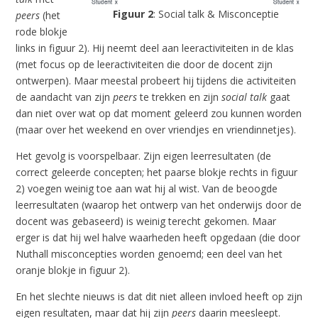
Figuur 2
: Social talk & Misconceptie
peers
(het
rode blokje
links in figuur 2). Hij neemt deel aan leeractiviteiten in de klas
(met focus op de leeractiviteiten die door de docent zijn
ontwerpen). Maar meestal probeert hij tijdens die activiteiten
de aandacht van zijn
peers
te trekken en zijn
social talk
gaat
dan niet over wat op dat moment geleerd zou kunnen worden
(maar over het weekend en over vriendjes en vriendinnetjes).
Het gevolg is voorspelbaar. Zijn eigen leerresultaten (de
correct geleerde concepten; het paarse blokje rechts in figuur
2) voegen weinig toe aan wat hij al wist. Van de beoogde
leerresultaten (waarop het ontwerp van het onderwijs door de
docent was gebaseerd) is weinig terecht gekomen. Maar
erger is dat hij wel halve waarheden heeft opgedaan (die door
Nuthall misconcepties worden genoemd; een deel van het
oranje blokje in figuur 2).
En het slechte nieuws is dat dit niet alleen invloed heeft op zijn
eigen resultaten, maar dat hij zijn
peers
daarin meesleept.