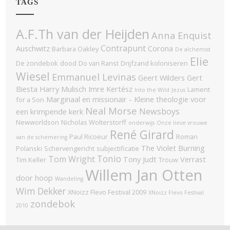
TAGS
A.F.Th van der Heijden
Anna Enquist
Contrapunt
Auschwitz
Corona
Barbara Oakley
De alchemist
Elie
De zondebok
dood
Do van Ranst
Drijfzand koloniseren
Wiesel
Emmanuel Levinas
Geert Wilders
Gert
Biesta
Harry Mulisch
Imre Kertész
Lament
Into the Wild
Jezus
Marginaal en missionair - Kleine theologie voor
for a Son
Neal Morse
Newsboys
een krimpende kerk
Newworldson
Nicholas Wolterstorff
onderwijs
Onze lieve vrouwe
René Girard
Paul Ricoeur
Roman
van de schemering
The Violet Burning
Polanski
Schervengericht
subjectificatie
Tonio
Tom Wright
Tony Judt
Verrast
Tim Keller
Trouw
Willem Jan Otten
door hoop
Wandeling
Wim Dekker
XNoizz Flevo Festival 2009
XNoizz Flevo Festival
zondebok
2010