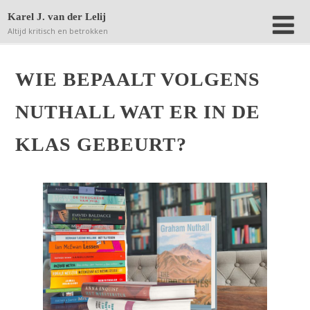
Deze website bewaart kleine bestanden (zgn. cookies) op
Karel J. van der Lelij
jouw computer om achteraf anonieme bezoekersaantallen
Altijd kritisch en betrokken
terug te kunnen vinden.
Lees verder.
Dat is OK
WIE BEPAALT VOLGENS
NUTHALL WAT ER IN DE
KLAS GEBEURT?