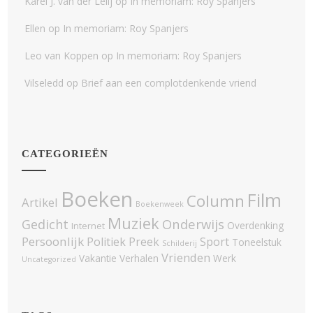
Karel J. van der Lelij
op
In memoriam: Roy Spanjers
Ellen
op
In memoriam: Roy Spanjers
Leo van Koppen
op
In memoriam: Roy Spanjers
Vilseledd
op
Brief aan een complotdenkende vriend
CATEGORIEËN
Boeken
Film
Column
Artikel
Boekenweek
Muziek
Onderwijs
Gedicht
Overdenking
Internet
Persoonlijk
Politiek
Sport
Preek
Toneelstuk
Schilderij
Vrienden
Vakantie
Verhalen
Werk
Uncategorized