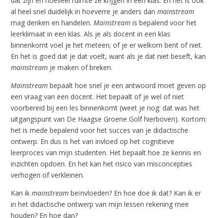
dat zijn en hoeveel ruimte ze krijgen in een klas. En het is ook
al heel snel duidelijk in hoeverre je anders dan
mainstream
mag denken en handelen.
Mainstream
is bepalend voor het
leerklimaat in een klas. Als je als docent in een klas
binnenkomt voel je het meteen; of je er welkom bent of niet.
En het is goed dat je dat voelt, want als je dat niet beseft, kan
mainstream
je maken of breken.
Mainstream
bepaalt hoe snel je een antwoord moet geven op
een vraag van een docent. Het bepaalt of je wel of niet
voorbereid bij een les binnenkomt (weet je nog: dat was het
uitgangspunt van De Haagse Groene Golf hierboven). Kortom:
het is mede bepalend voor het succes van je didactische
ontwerp. En dus is het van invloed op het cognitieve
leerproces van mijn studenten. Het bepaalt hoe ze kennis en
inzichten opdoen. En het kan het risico van misconcepties
verhogen of verkleinen.
Kan ik
mainstream
beïnvloeden? En hoe doe ik dat? Kan ik er
in het didactische ontwerp van mijn lessen rekening mee
houden? En hoe dan?