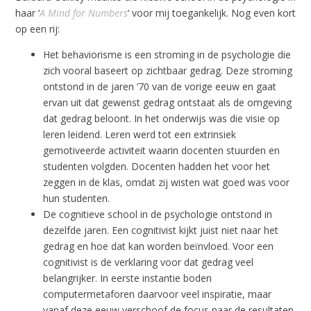
haar ‘
A Mind for Numbers
‘ voor mij toegankelijk. Nog even kort
op een rij:
Het behaviorisme is een stroming in de psychologie die
zich vooral baseert op zichtbaar gedrag. Deze stroming
ontstond in de jaren ’70 van de vorige eeuw en gaat
ervan uit dat gewenst gedrag ontstaat als de omgeving
dat gedrag beloont. In het onderwijs was die visie op
leren leidend. Leren werd tot een extrinsiek
gemotiveerde activiteit waarin docenten stuurden en
studenten volgden. Docenten hadden het voor het
zeggen in de klas, omdat zij wisten wat goed was voor
hun studenten.
De cognitieve school in de psychologie ontstond in
dezelfde jaren. Een cognitivist kijkt juist niet naar het
gedrag en hoe dat kan worden beïnvloed. Voor een
cognitivist is de verklaring voor dat gedrag veel
belangrijker. In eerste instantie boden
computermetaforen daarvoor veel inspiratie, maar
vanaf deze eeuw verschoof de focus naar de resultaten