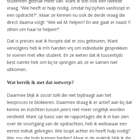
studenten gebruik meer van. Want ik stel ook een tweede
vraag. “Wie heeft er hulp nodig, omdat hij/zij/hen vastloopt in
een opdracht?”. Maar ze kennen nu ook de derde vraag die
direct daarna volgt: “Wie wil M. helpen? En wie gaat er naast F.
zitten om haar te helpen?”.
Dat is precies wat ik hoopte dat er zou gebeuren, Want
vervolgens heb ik m’n handen vrij om individuele gesprekken
te voeren met elke student. En ze weten dat ik tussentijds
best ruimte heb om bij te springen als ze er samen niet
uitkomen.
Wat bereik ik met dat ontwerp?
Daarmee blijk ik
social talk
die niet bijdraagt aan het
leerproces te blokkeren. Daarmee draag ik er actief aan bij dat
kennis en inzichten tussen
peers
niet meer ongelijk worden
verdeeld. Want op basis van de rapportages die ik in kan zien
over de voortgang van de opdrachten, heb ik weliswaar een
eerste indruk gekregen. Wie loopt achter en heeft hulp nodig?
Wie zou die hulp kunnen bieden? Maar in de praktijk blijk ik die