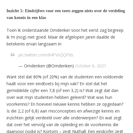
Inzicht 5: Eindcijfers voor een toets zeggen niets over de verdeling
van kennis in een klas
Toen ik onderstaande Omdenker voor het eerst zag begreep
ik ‘m (nog) niet goed. Maar de afgelopen jaren daalde de
betekenis ervan langzaam in:
pic.twitter.com/84FVsQQPds
— Omdenken (@Omdenken)
October 6, 2021
Want stel dat 80% (of 20%) van de studenten een voldoende
haalt voor een eindtoets bij mijn vak? En stel dat het
gemiddelde cijfer een 7,8 (of een 3,2) is? Wat zegt dat dan
over wat mijn studenten hebben geleerd? Wat was hun
voorkennis? En hoeveel nieuwe kennis hebben ze opgedaan?
Is die 2,2 (of 6,8) aan misconcepties en afwezige kennis en
inzichten gelijk verdeeld over alle onderwerpen? En wat zegt
dat over het vervolg van de opleiding en de voorkennis die
daarvoor nodig is? Kortom – zegt Nuthall: Een eindcijfer zegt