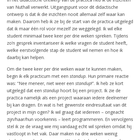
van Nuthall verwerkt. Uitgangspunt voor dit didactische
ontwerp is dat ik die inzichten nooit allemaal zelf waar kan
maken. Daarom heb ik ze bij de start van de practica uitgelegd
dat ik maar één rol voor mezelf zie weggelegd. Ik wil elke
student minimaal twee keer per drie weken spreken. Tijdens
zo’n gesprek inventariseer ik welke vragen de student heeft,
welke eerstvolgende stap de student wil nemen en hoe ik
daarbij kan helpen.
Om die twee keer per drie weken waar te kunnen maken,
begin ik elk practicum met een
standup
. Hun primaire reactie
was: “Nee meneer, niet weer een
standup
!”. Ik heb ze kort
uitgelegd dat een
standup
hoort bij een project. Ik zie de
practica namelijk als een project waaraan iedere deelnemer
bij kan dragen. En wat is het gewenste eindresultaat van dit
project in mijn ogen? Ik wil graag dat iedereen – ongeacht
zijn/haar/hun voorkennis – leert programmeren. En vervolgens
stel ik ze de vraag wie mij vandaag echt wil spreken omdat hij
vastloopt in het vak. Daar maken na drie weken weinig