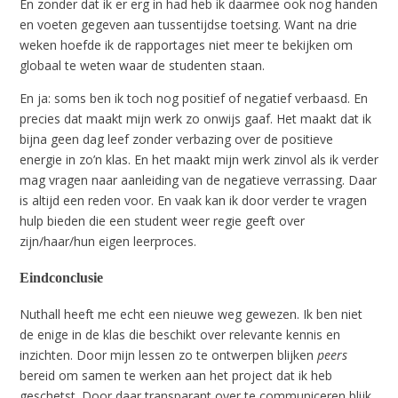
En zonder dat ik er erg in had heb ik daarmee ook nog handen
en voeten gegeven aan tussentijdse toetsing. Want na drie
weken hoefde ik de rapportages niet meer te bekijken om
globaal te weten waar de studenten staan.
En ja: soms ben ik toch nog positief of negatief verbaasd. En
precies dat maakt mijn werk zo onwijs gaaf. Het maakt dat ik
bijna geen dag leef zonder verbazing over de positieve
energie in zo’n klas. En het maakt mijn werk zinvol als ik verder
mag vragen naar aanleiding van de negatieve verrassing. Daar
is altijd een reden voor. En vaak kan ik door verder te vragen
hulp bieden die een student weer regie geeft over
zijn/haar/hun eigen leerproces.
Eindconclusie
Nuthall heeft me echt een nieuwe weg gewezen. Ik ben niet
de enige in de klas die beschikt over relevante kennis en
inzichten. Door mijn lessen zo te ontwerpen blijken
peers
bereid om samen te werken aan het project dat ik heb
geschetst. Door daar transparant over te communiceren blijk