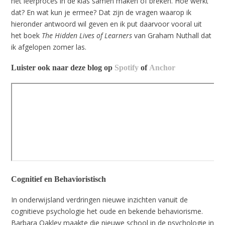
het leerproces in de klas samen maken of breken. Hoe werkt
dat? En wat kun je ermee? Dat zijn de vragen waarop ik
hieronder antwoord wil geven en ik put daarvoor vooral uit
het boek
The Hidden Lives of Learners
van Graham Nuthall dat
ik afgelopen zomer las.
Luister ook naar deze blog op
Spotify
of
Anchor
Cognitief en Behavioristisch
In onderwijsland verdringen nieuwe inzichten vanuit de
cognitieve psychologie het oude en bekende behaviorisme.
Barbara Oakley maakte die nieuwe school in de psychologie in