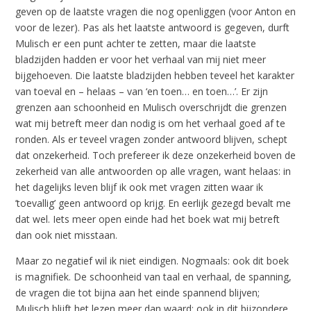
geven op de laatste vragen die nog openliggen (voor Anton en
voor de lezer). Pas als het laatste antwoord is gegeven, durft
Mulisch er een punt achter te zetten, maar die laatste
bladzijden hadden er voor het verhaal van mij niet meer
bijgehoeven. Die laatste bladzijden hebben teveel het karakter
van toeval en – helaas – van ‘en toen… en toen…’. Er zijn
grenzen aan schoonheid en Mulisch overschrijdt die grenzen
wat mij betreft meer dan nodig is om het verhaal goed af te
ronden. Als er teveel vragen zonder antwoord blijven, schept
dat onzekerheid. Toch prefereer ik deze onzekerheid boven de
zekerheid van alle antwoorden op alle vragen, want helaas: in
het dagelijks leven blijf ik ook met vragen zitten waar ik
’toevallig’ geen antwoord op krijg. En eerlijk gezegd bevalt me
dat wel. Iets meer open einde had het boek wat mij betreft
dan ook niet misstaan.
Maar zo negatief wil ik niet eindigen. Nogmaals: ook dit boek
is magnifiek. De schoonheid van taal en verhaal, de spanning,
de vragen die tot bijna aan het einde spannend blijven;
Mulisch blijft het lezen meer dan waard; ook in dit bijzondere