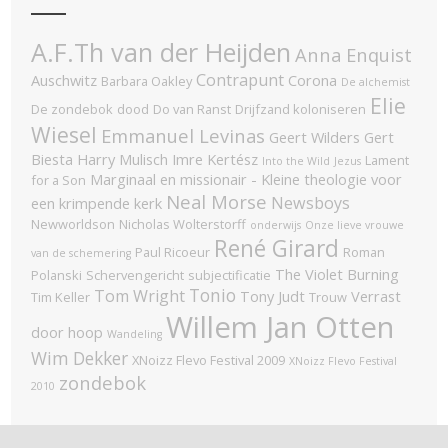
A.F.Th van der Heijden
Anna Enquist
Contrapunt
Auschwitz
Corona
Barbara Oakley
De alchemist
Elie
De zondebok
dood
Do van Ranst
Drijfzand koloniseren
Wiesel
Emmanuel Levinas
Geert Wilders
Gert
Biesta
Harry Mulisch
Imre Kertész
Lament
Into the Wild
Jezus
Marginaal en missionair - Kleine theologie voor
for a Son
Neal Morse
Newsboys
een krimpende kerk
Newworldson
Nicholas Wolterstorff
onderwijs
Onze lieve vrouwe
René Girard
Paul Ricoeur
Roman
van de schemering
The Violet Burning
Polanski
Schervengericht
subjectificatie
Tonio
Tom Wright
Tony Judt
Verrast
Tim Keller
Trouw
Willem Jan Otten
door hoop
Wandeling
Wim Dekker
XNoizz Flevo Festival 2009
XNoizz Flevo Festival
zondebok
2010