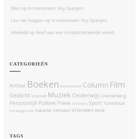
Ellen
op
In memoriam: Roy Spanjers
Leo van Koppen
op
In memoriam: Roy Spanjers
Vilseledd
op
Brief aan een complotdenkende vriend
CATEGORIEËN
Boeken
Film
Column
Artikel
Boekenweek
Muziek
Onderwijs
Gedicht
Overdenking
Internet
Persoonlijk
Politiek
Sport
Preek
Toneelstuk
Schilderij
Vrienden
Vakantie
Verhalen
Werk
Uncategorized
TAGS