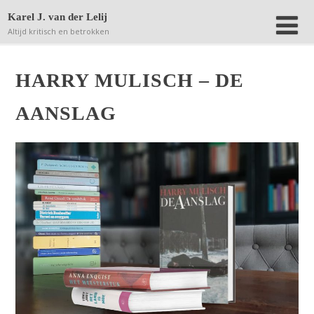
Deze website bewaart kleine bestanden (zgn. cookies) op
Karel J. van der Lelij
jouw computer om achteraf anonieme bezoekersaantallen
Altijd kritisch en betrokken
terug te kunnen vinden.
Lees verder.
Dat is OK
HARRY MULISCH – DE
AANSLAG