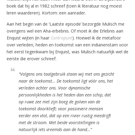
boek dat hij al in 1982 schreef (toen ik literatuur nog moest
leren waarderen). Kortom: een aanrader.
Aan het begin van de ‘Laatste episode’ bezorgde Mulisch me
overigens wel een Aha-erbebnis. Of moet ik die Erlebnis aan
Enquist wijten (in haar
Contrapunt
). Hoewel ik de metafoor
over verleden, heden en toekomst van een indianenstam voor
het eerst tegenkwam bij Enquist, was Mulisch natuurlijk wel de
eerste die erover schreef:
“Volgens ons taalgebruik staan wij met ons gezicht
naar de toekomst… De toekomst ligt vóór ons, het
verleden achter ons. Voor dynamische
persoonlijkheden is het heden dan een schip, dat
op ruwe zee met zijn boeg de golven van de
toekomst doorklieft; voor passievere mensen
eerder een vlot, dat op een rivier rustig meedrijft
met de stroom. Met beide voorstellingen is
natuurlijk iets vreemds aan de hand…”