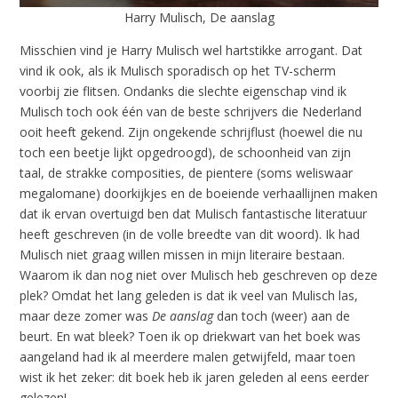
Harry Mulisch, De aanslag
Misschien vind je Harry Mulisch wel hartstikke arrogant. Dat
vind ik ook, als ik Mulisch sporadisch op het TV-scherm
voorbij zie flitsen. Ondanks die slechte eigenschap vind ik
Mulisch toch ook één van de beste schrijvers die Nederland
ooit heeft gekend. Zijn ongekende schrijflust (hoewel die nu
toch een beetje lijkt opgedroogd), de schoonheid van zijn
taal, de strakke composities, de pientere (soms weliswaar
megalomane) doorkijkjes en de boeiende verhaallijnen maken
dat ik ervan overtuigd ben dat Mulisch fantastische literatuur
heeft geschreven (in de volle breedte van dit woord). Ik had
Mulisch niet graag willen missen in mijn literaire bestaan.
Waarom ik dan nog niet over Mulisch heb geschreven op deze
plek? Omdat het lang geleden is dat ik veel van Mulisch las,
maar deze zomer was
De aanslag
dan toch (weer) aan de
beurt. En wat bleek? Toen ik op driekwart van het boek was
aangeland had ik al meerdere malen getwijfeld, maar toen
wist ik het zeker: dit boek heb ik jaren geleden al eens eerder
gelezen!