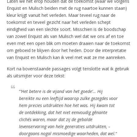
Laten we het erop houden dat de toekomst (waar we volgens
Enquist en Mulisch beiden met de rug naartoe kunnen staan)
kleur krijgt vanuit het verleden. Maar teveel rug naar de
toekomst en teveel gezicht naar het verleden schept
eindigheid van een slechte soort. Misschien is de boodschap
van zowel Enquist als van Mulisch wel dat we ons af en toe
even met een open blik om moeten draaien naar de toekomst
om geboeid te blijven door het heden. Door die interpretatie
van Enquist en Mulisch kan ik veel met wat ze me aanreiken.
Kort na bovenstaande passages volgt tenslotte wat ik gebruik
als uitsmijter voor deze tekst:
“
‘Het betere is de vijand van het goede’… Hij
bereikte nu een leeftijd waarop zulke gezegdes voor
hem precies uitdrukten hoe het was. Hij kwam tot
de ontdekking, dat het niet eenvoudig gênante
clichés waren, maar dat zij de gebalde
levenservaring van hele generaties uitdrukten, –
doorgaans nogal mismoedige waarheden, dat wel.
“