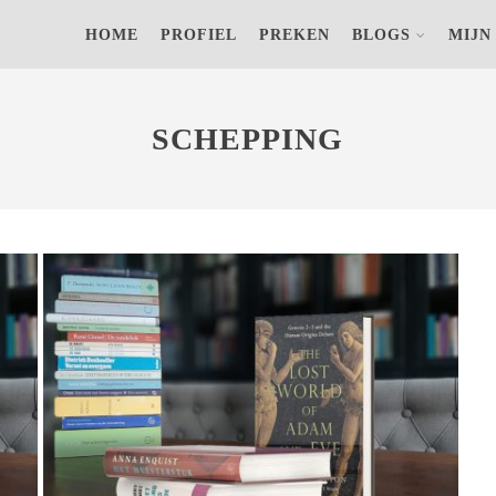
s) op jouw computer om achteraf anonieme bezoekersaantallen terug
HOME
PROFIEL
PREKEN
BLOGS
MIJN
VAN SCHEPPING NAAR EVOLUTIE –
VAN HET ENE OP HET ANDERE
VERKEERDE BEEN?
SCHEPPING