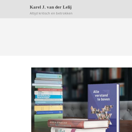
Deze website bewaart kleine bestanden (zgn. cookie
Karel J. van der Lelij
Altijd kritisch en betrokken
ALLE VERSTAND TE BOVEN