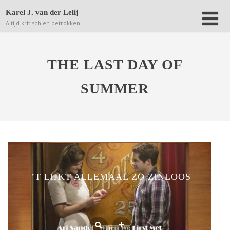
Deze website bewaart kleine bestanden (zgn. cookies) op
Karel J. van der Lelij
jouw computer om achteraf anonieme bezoekersaantallen
Altijd kritisch en betrokken
terug te kunnen vinden.
Lees verder.
Dat is OK
THE LAST DAY OF
SUMMER
’T LIJKT ALLEMAAL ZO ZINLOOS