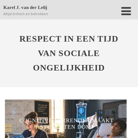
Deze website bewaart kleine bestanden (zgn. cookies) op
Karel J. van der Lelij
jouw computer om achteraf anonieme bezoekersaantallen
Altijd kritisch en betrokken
terug te kunnen vinden.
Lees verder.
Dat is OK
RESPECT IN EEN TIJD
VAN SOCIALE
ONGELIJKHEID
COGNITIVE SURRENDER MAAKT
STUDENTEN DOM!