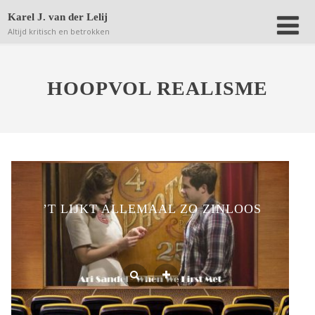
Deze website bewaart kleine bestanden (zgn. cookies) op
Karel J. van der Lelij
jouw computer om achteraf anonieme bezoekersaantallen
Altijd kritisch en betrokken
terug te kunnen vinden.
Lees verder.
Dat is OK
HOOPVOL REALISME
’T LIJKT ALLEMAAL ZO ZINLOOS