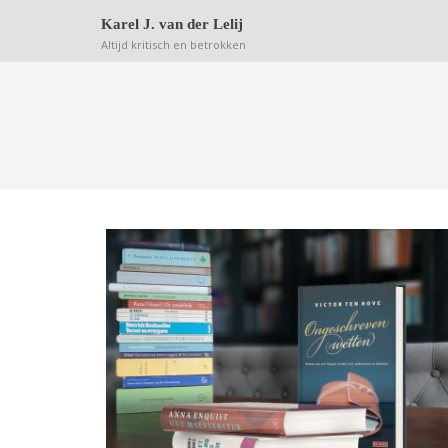
Deze website bewaart kleine bestanden (zgn. cookie
Karel J. van der Lelij
Altijd kritisch en betrokken
ZE KNOEIEN MAAR WAT AAN I
HET HAAGSE