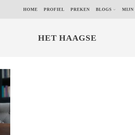
s) op jouw computer om achteraf anonieme bezoekersaantallen terug
HOME
PROFIEL
PREKEN
BLOGS
MIJN
N
HET HAAGSE