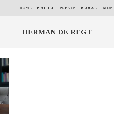
s) op jouw computer om achteraf anonieme bezoekersaantallen terug
HOME
PROFIEL
PREKEN
BLOGS
MIJN
F
HERMAN DE REGT