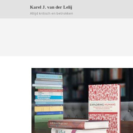
Deze website bewaart kleine bestanden (zgn. cookie
Karel J. van der Lelij
Altijd kritisch en betrokken
EVOLUTIE IS NIET CORRECT O
WAAR, MAAR BRUIKBAAR