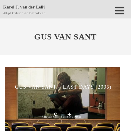
Deze website bewaart kleine bestanden (zgn. cookies) op
Karel J. van der Lelij
jouw computer om achteraf anonieme bezoekersaantallen
Altijd kritisch en betrokken
terug te kunnen vinden.
Lees verder.
Dat is OK
GUS VAN SANT
GUS VAN SANT – LAST DAYS (2005)