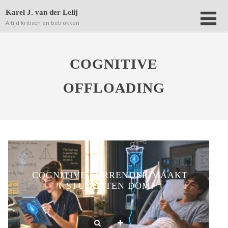
Deze website bewaart kleine bestanden (zgn. cookies) op
Karel J. van der Lelij
jouw computer om achteraf anonieme bezoekersaantallen
Altijd kritisch en betrokken
terug te kunnen vinden.
Lees verder.
Dat is OK
COGNITIVE
OFFLOADING
COGNITIVE SURRENDER MAAKT
STUDENTEN DOM!