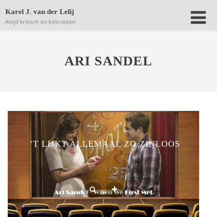
Deze website bewaart kleine bestanden (zgn. cookies) op
Karel J. van der Lelij
jouw computer om achteraf anonieme bezoekersaantallen
Altijd kritisch en betrokken
terug te kunnen vinden.
Lees verder.
Dat is OK
ARI SANDEL
’T LIJKT ALLEMAAL ZO ZINLOOS