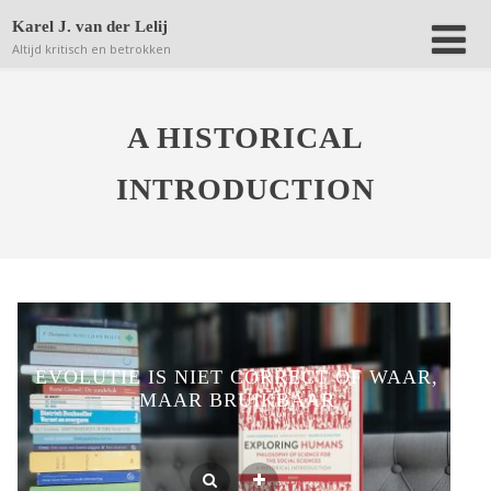
Deze website bewaart kleine bestanden (zgn. cookies) op
Karel J. van der Lelij
jouw computer om achteraf anonieme bezoekersaantallen
Altijd kritisch en betrokken
terug te kunnen vinden.
Lees verder.
Dat is OK
A HISTORICAL
INTRODUCTION
EVOLUTIE IS NIET CORRECT OF WAAR,
MAAR BRUIKBAAR