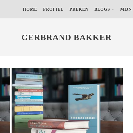
s) op jouw computer om achteraf anonieme bezoekersaantallen terug
HOME
PROFIEL
PREKEN
BLOGS
MIJN
EN
GERBRAND BAKKER OVER DE
DOOD VAN EEN KIND
GERBRAND BAKKER