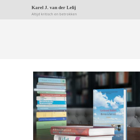
Deze website bewaart kleine bestanden (zgn. cookie
Karel J. van der Lelij
Altijd kritisch en betrokken
BOVEN IS HET STIL? VAN BINN
IS HET LEEG!