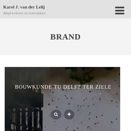
Deze website bewaart kleine bestanden (zgn. cookies) op
Karel J. van der Lelij
jouw computer om achteraf anonieme bezoekersaantallen
Altijd kritisch en betrokken
terug te kunnen vinden.
Lees verder.
Dat is OK
BRAND
BOUWKUNDE TU DELFT TER ZIELE